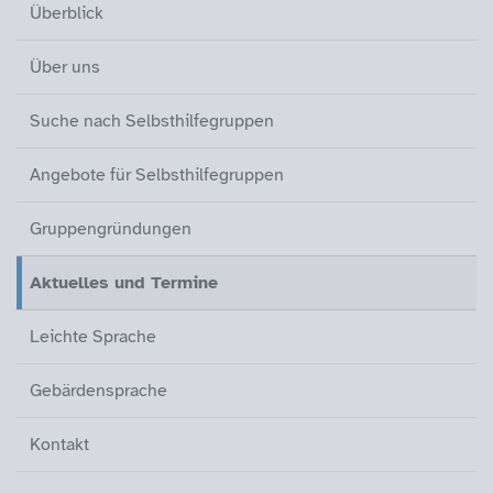
Überblick
Über uns
Suche nach Selbsthilfegruppen
Angebote für Selbsthilfegruppen
Gruppengründungen
Aktuelles und Termine (aktiv)
Leichte Sprache
Gebärdensprache
Kontakt
Überblick
Über uns
Suche nach Selbsthilfegruppen
Angebote für Selbsthilfegruppen
Gruppengründungen
Aktuelles und Termine
(aktiv)
Leichte Sprache
Gebärdensprache
Kontakt