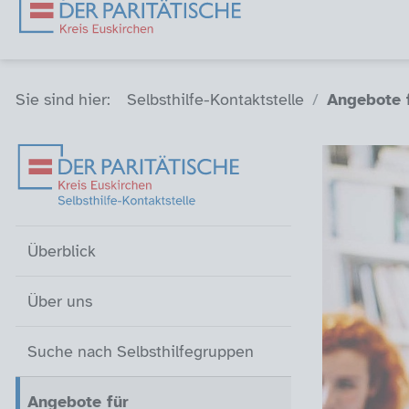
Sie sind hier (Breadcrumb)
Sie sind hier:
Selbsthilfe-Kontaktstelle
Angebote 
Überblick
Über uns
Suche nach Selbsthilfegrupp
Angebote für Selbsthilfegrup
Gruppengründungen
Aktuelles und Termine
Leichte Sprache
Gebärdensprache
Kontakt
Überblick
Über uns
Suche nach Selbsthilfegruppen
Angebote für