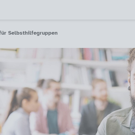
für Selbsthilfegruppen
en
pen (aktiv)