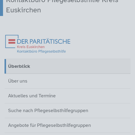
Euskirchen
Überblick (aktiv)
Über uns
Aktuelles und Termine
Suche nach Pflegeselbsthilfegrup
Angebote für Pflegeselbsthilfegr
Gruppengründungen
Kontakt
Überblick
(aktiv)
Über uns
Aktuelles und Termine
Suche nach Pflegeselbsthilfegruppen
Angebote für Pflegeselbsthilfegruppen