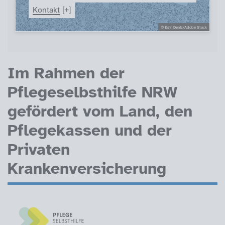
Kontakt
© Esin Deniz/Adobe Stock
Förder-Logos
Im Rahmen der
Pflegeselbsthilfe NRW
gefördert vom Land, den
Pflegekassen und der
Privaten
Krankenversicherung