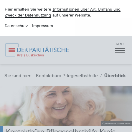
Hier erhalten Sie weitere
Informationen über Art, Umfang und
Zweck der Datennutzung
auf unserer Website.
Datenschutz
Impressum
Der Paritätische Krei
Navigation
MENÜ
Sie sind hier (Breadcrumb)
Sie sind hier:
Kontaktbüro Pflegeselbsthilfe
Überblick
© pikselstock/Adobe Stock
Kontaktbüro Pflegeselbsthilfe Kreis