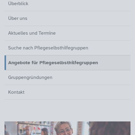
Überblick
Über uns
Aktuelles und Termine
Suche nach Pflegeselbsthilfegrup
Angebote für Pflegeselbsthilfegru
Gruppengründungen
Kontakt
Überblick
Über uns
Aktuelles und Termine
Suche nach Pflegeselbsthilfegruppen
Angebote für Pflegeselbsthilfegruppen
(aktiv)
Gruppengründungen
Kontakt